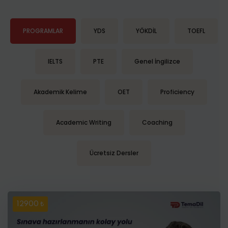
PROGRAMLAR
YDS
YÖKDİL
TOEFL
IELTS
PTE
Genel İngilizce
Akademik Kelime
OET
Proficiency
Academic Writing
Coaching
Ücretsiz Dersler
12900 ₺