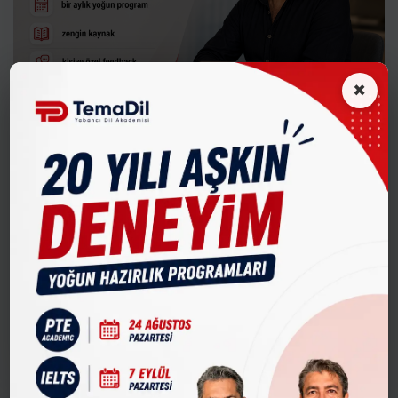
×
1 ay
TOEFL
TOEFL Masters eğitimi bir ay süren ve adayları
sınava etkin ve eksiksiz olarak hazırlamak üzere
tasa...