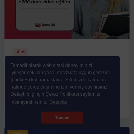
4 ay
IELTS
Temadil olarak web sitesi deneyiminizi
iyileştirmek için yasal mevzuata uygun çerezler
Online IELTS Kursu kısa sürede sınavdan
(cookies) kullanmaktayız. Sitemizde kalmanız
istediğiniz skoru alabilmenizi sağlayacak şekilde
halinde çerez erişimine izin vermiş sayılırsınız.
tasarlanmı...
Detaylı bilgi için Çerez Politikası sayfamızı
inceleyebilirsiniz.
Detaylar
Tamam