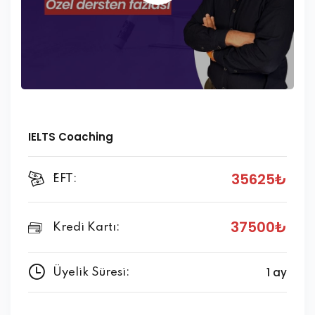
IELTS Coaching
35625₺
ُEFT:
37500₺
Kredi Kartı:
1 ay
Üyelik Süresi: