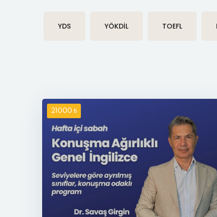
YDS
YÖKDİL
TOEFL
21000 ₺