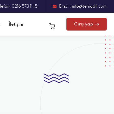
lefon: 0216 573 11 15
Email: info@temadil.com
Giriş yap
z
İletişim