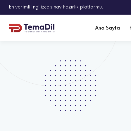
En verimli İngilizce sınav hazırlık platformu.
Ana Sayfa