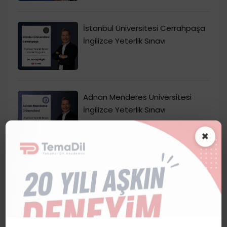
İstanbul Üniversitesi Cerrahpaşa
İngilizce Yeterlik Sınavı
Adnan Menderes Üniversitesi
İngilizce Yeterlik Sınavı
×
Manisa Celal Bayar Üniversitesi
İngilizce Yeterlik Sınavı