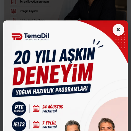
×
1 ay
TOEFL
TOEFL Masters eğitimi bir ay süren ve adayları
sınava etkin ve eksiksiz olarak hazırlamak üzere
tasa...