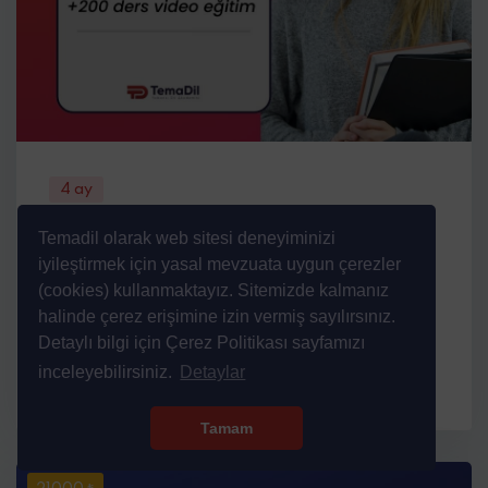
4 ay
IELTS
Temadil olarak web sitesi deneyiminizi
iyileştirmek için yasal mevzuata uygun çerezler
Online IELTS Kursu kısa sürede sınavdan
(cookies) kullanmaktayız. Sitemizde kalmanız
istediğiniz skoru alabilmenizi sağlayacak şekilde
halinde çerez erişimine izin vermiş sayılırsınız.
tasarlanmı...
Detaylı bilgi için Çerez Politikası sayfamızı
inceleyebilirsiniz.
Detaylar
Tamam