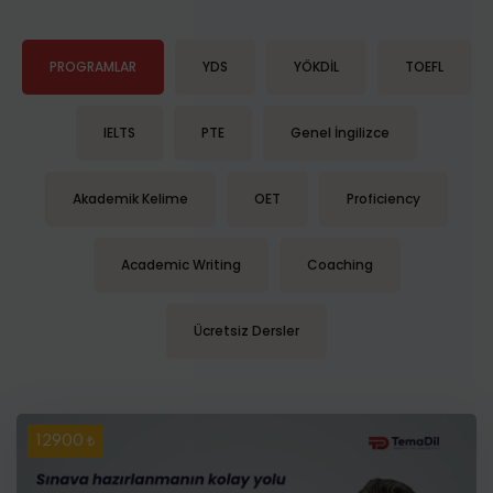
PROGRAMLAR
YDS
YÖKDİL
TOEFL
IELTS
PTE
Genel İngilizce
Akademik Kelime
OET
Proficiency
Academic Writing
Coaching
Ücretsiz Dersler
12900 ₺