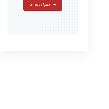
Sınavı Çöz