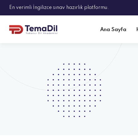
En verimli İngilizce sınav hazırlık platformu.
Ana Sayfa