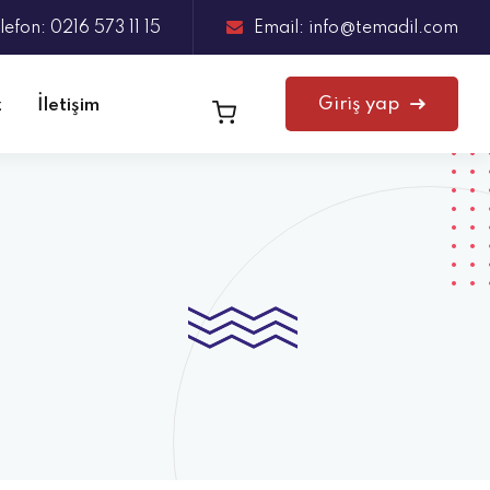
lefon: 0216 573 11 15
Email: info@temadil.com
Giriş yap
z
İletişim