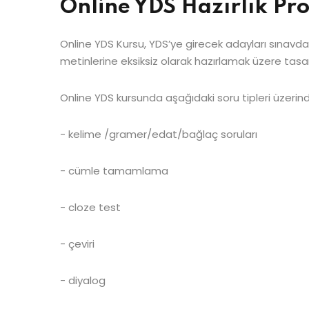
Online YDS Hazırlık Pr
Online YDS Kursu, YDS’ye girecek adayları sınavda 
metinlerine eksiksiz olarak hazırlamak üzere tasa
Online YDS kursunda aşağıdaki soru tipleri üzerin
- kelime /gramer/edat/bağlaç soruları
- cümle tamamlama
- cloze test
- çeviri
- diyalog