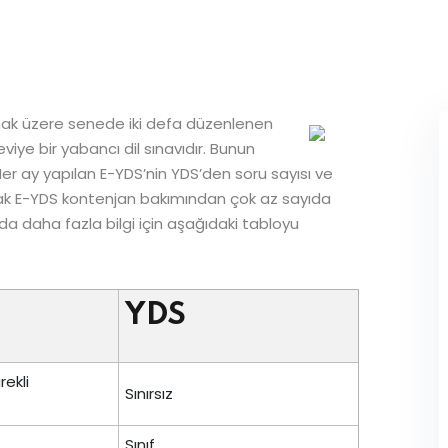
lmak üzere senede iki defa düzenlenen
iye bir yabancı dil sınavıdır. Bunun
r ay yapılan E-YDS’nin YDS’den soru sayısı ve
ncak E-YDS kontenjan bakımından çok az sayıda
 daha fazla bilgi için aşağıdaki tabloyu
YDS
rekli
Sınırsız
Sınıf