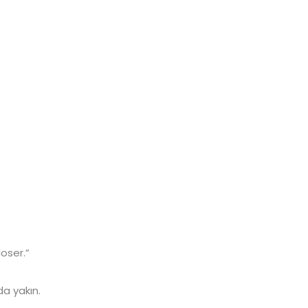
oser.”
a yakın.