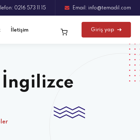
lefon: 0216 573 11 15
Email: info@temadil.com
Giriş yap
z
İletişim
İngilizce
ler