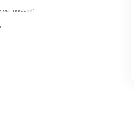
ke our freedom!”
.