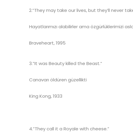
2.”They may take our lives, but they’ll never ta
Hayatlarımızı alabilirler ama özgürlüklerimizi asla
Braveheart, 1995
3.”It was Beauty killed the Beast.”
Canavarı öldüren güzellikti
King Kong, 1933
4.”They call it a Royale with cheese.”