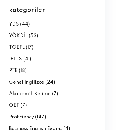
kategoriler
YDS
(44)
YÖKDİL
(53)
TOEFL
(17)
IELTS
(41)
PTE
(18)
Genel İngilizce
(24)
Akademik Kelime
(7)
OET
(7)
Proficiency
(147)
Business English Exams
(4)