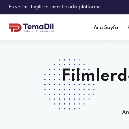
En verimli İngilizce sınav hazırlık platformu.
Ana Sayfa
Filmlerd
An