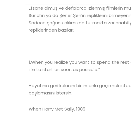
Efsane olmuş ve defalarca izlenmiş filmlerin mutl
Sunal’ın ya da Şener Şen’in repliklerini bilmeyen
Sadece çoğunu aklımızda tutmakta zorlanabiliy
repliklerinden bazıları;
1.When you realize you want to spend the rest 
life to start as soon as possible.”
Hayatının geri kalanını bir insanla geçirmek isted
başlamasını istersin.
When Harry Met Sally, 1989