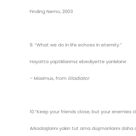
Finding Nemo, 2003
9. “What we do in life echoes in eternity.”
Hayatta yaptıklarımız ebediyette yankılanır.
– Maximus, from
Gladiator
10.”Keep your friends close, but your enemies cl
Arkadaşlarını yakın tut ama düşmanlarını daha d